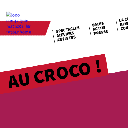
LA C
NEW
DATES
CON
ACTUS
SPECTACLES
PRESSE
ATELIERS
ARTISTES
AU CROCO !