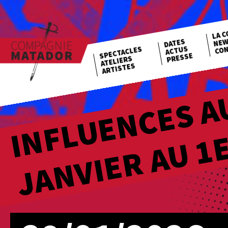
LA C
NEW
DATES
CON
ACTUS
SPECTACLES
PRESSE
ATELIERS
ARTISTES