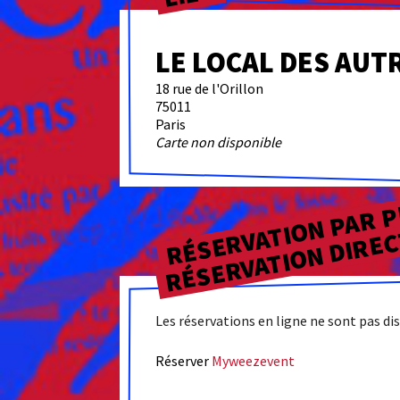
LE LOCAL DES AUT
18 rue de l'Orillon
75011
Paris
Carte non disponible
RÉSERVATION PAR 
RÉSERVATION DIRE
Les réservations en ligne ne sont pas d
Réserver
Myweezevent