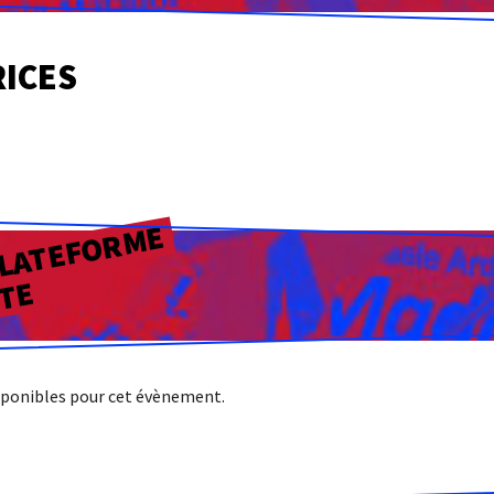
RICES
PLATEFORME
CTE
isponibles pour cet évènement.