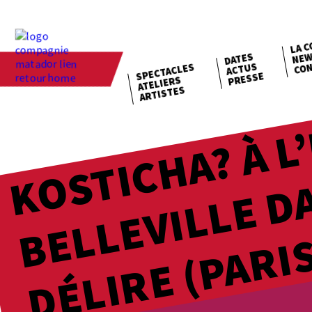
LA C
NEW
DATES
CON
ACTUS
SPECTACLES
PRESSE
ATELIERS
ARTISTES