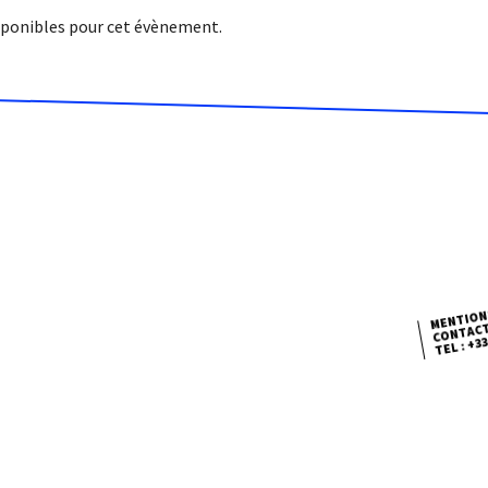
isponibles pour cet évènement.
MENTION
TEL : +33 
CONTAC