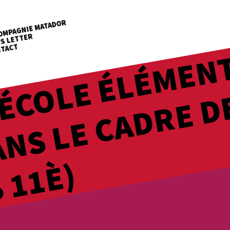
OMPAGNIE MATADOR
S LETTER
TACT
)