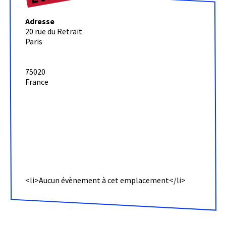
Adresse
20 rue du Retrait
Festival
Paris
du
Ratrait
75020
20
France
rue
du
Retrait
-
Paris
Évènemen
<li>Aucun évènement à cet emplacement</li>