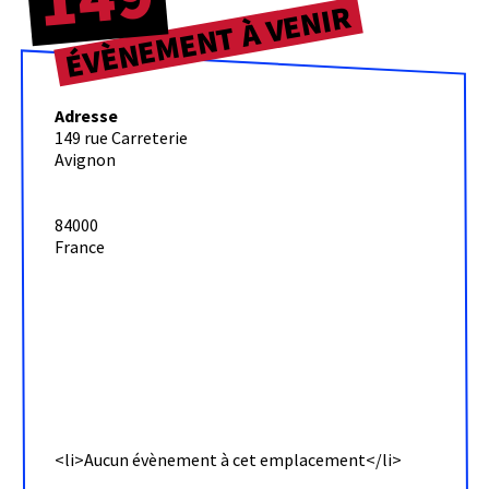
ÉVÈNEMENT À VENIR
Adresse
149 rue Carreterie
Théâtre
Avignon
Human
149
84000
149
France
rue
Carreterie
-
Avignon
Évènemen
<li>Aucun évènement à cet emplacement</li>